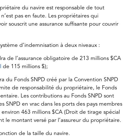
tab)
riétaire du navire est responsable de tout
est pas en faute. Les propriétaires qui
ir souscrit une assurance suffisante pour couvrir
ystème d’indemnisation à deux niveaux :
a de l’assurance obligatoire de 213 millions $CA
(opens
l
de 115 millions $);
in
dra du Fonds SNPD créé par la Convention SNPD
a
imite de responsabilité du propriétaire, le Fonds
new
ntaire. Les contributions au Fonds SNPD sont
tab)
 des SNPD en vrac dans les ports des pays membres
environ 463 millions $CA (Droit de tirage spécial
nt le montant versé par l’assureur du propriétaire.
onction de la taille du navire.