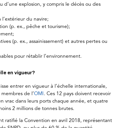
 d’une explosion, y compris le décès ou des
’extérieur du navire;
ion (p. ex., pêche et tourisme);
ement;
tives (p. ex., assainissement) et autres pertes ou
nnables pour rétablir l’environnement.
le en vigueur?
e entrer en vigueur à l’échelle internationale,
(opens
ys membres de l’
OMI
. Ces 12 pays doivent recevoir
in
n vrac dans leurs ports chaque année, et quatre
a
moins 2 millions de tonnes brutes.
new
t ratifié la Convention en avril 2018, représentant
tab)