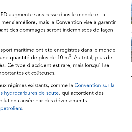
NPD augmente sans cesse dans le monde et la
er s’améliore, mais la Convention vise à garantir
ausant des dommages seront indemnisées de façon
nsport maritime ont été enregistrés dans le monde
3
’une quantité de plus de 10 m
. Au total, plus de
. Ce type d’accident est rare, mais lorsqu’il se
mportantes et coûteuses.
ux régimes existants, comme la
Convention sur la
(opens
es hydrocarbures de soute
, qui accordent des
in
ollution causée par des déversements
(opens
a
e
pétroliers
.
in
new
a
tab)
new