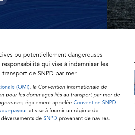
cives ou potentiellement dangereuses
responsabilité qui vise à indemniser les
 transport de SNPD par mer.
(opens
tionale (OMI)
,
la Convention internationale de
in
tion pour les dommages liés au transport par mer de
a
angereuses,
également appelée
Convention SNPD
new
lueur-payeur
et vise à fournir un régime de
tab)
es déversements de
SNPD
provenant de navires.