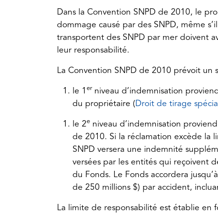
tab)
Dans la Convention SNPD de 2010, le prop
dommage causé par des SNPD, même s’il n’
transportent des SNPD par mer doivent avo
leur responsabilité.
La Convention SNPD de 2010 prévoit un s
er
le 1
niveau d’indemnisation proviendr
du propriétaire (
Droit de tirage spécia
e
le 2
niveau d’indemnisation provien
de 2010. Si la réclamation excède la l
SNPD versera une indemnité suppléme
versées par les entités qui reçoivent
du Fonds. Le Fonds accordera jusqu’à 
de 250 millions $) par accident, inclua
La limite de responsabilité est établie en f