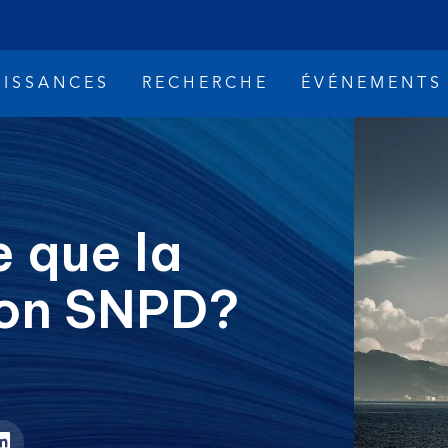
ISSANCES
RECHERCHE
ÉVÉNEMENTS
 que la
on SNPD?
rsements de pétrole
Changement climat
À propos