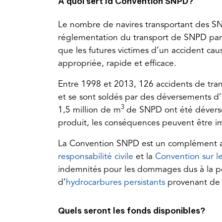
À quoi sert la Convention SNPD?
tab)
Le nombre de navires transportant des S
réglementation du transport de SNPD par m
que les futures victimes d’un accident c
appropriée, rapide et efficace.
Entre 1998 et 2013, 126 accidents de tra
et se sont soldés par des déversements d
3
1,5 million de m
de SNPD ont été déversés
produit, les conséquences peuvent être i
La Convention SNPD est un complément a
(opens
responsabilité civile
et la
Convention sur l
in
indemnités pour les dommages dus à la p
a
(opens
(opens
d’
hydrocarbures persistants
provenant d
new
PDF)
in
tab)
a
Quels seront les fonds disponibles?
new