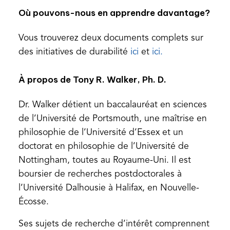
Où pouvons-nous en apprendre davantage?
Vous trouverez deux documents complets sur
(opens
(opens
des initiatives de durabilité
ici
et
ici.
in
in
À propos de Tony R. Walker, Ph. D.
a
a
new
new
Dr. Walker détient un baccalauréat en sciences
tab)
tab)
de l’Université de Portsmouth, une maîtrise en
philosophie de l’Université d’Essex et un
doctorat en philosophie de l’Université de
Nottingham, toutes au Royaume-Uni. Il est
boursier de recherches postdoctorales à
l’Université Dalhousie à Halifax, en Nouvelle-
Écosse.
Ses sujets de recherche d’intérêt comprennent