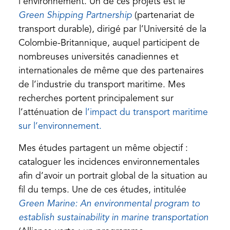
l’environnement. Un de ces projets est le
(opens
Green Shipping Partnership
(partenariat de
in
transport durable), dirigé par l’Université de la
a
Colombie-Britannique, auquel participent de
new
nombreuses universités canadiennes et
tab)
internationales de même que des partenaires
de l’industrie du transport maritime. Mes
recherches portent principalement sur
l’atténuation de
l’impact du transport maritime
(opens
sur l’environnement.
in
Mes études partagent un même objectif :
a
cataloguer les incidences environnementales
new
afin d’avoir un portrait global de la situation au
tab)
fil du temps. Une de ces études, intitulée
Green Marine: An environmental program to
(ope
establish sustainability in marine transportation