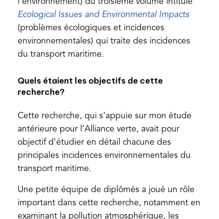
l’environnement) du troisième volume intitulé
(opens
Ecological Issues and Environmental Impacts
in
(problèmes écologiques et incidences
a
environnementales) qui traite des incidences
new
du transport maritime.
tab)
Quels étaient les objectifs de cette
recherche?
Cette recherche, qui s’appuie sur mon étude
antérieure pour l’Alliance verte, avait pour
objectif d’étudier en détail chacune des
principales incidences environnementales du
transport maritime.
Une petite équipe de diplômés a joué un rôle
important dans cette recherche, notamment en
examinant la pollution atmosphérique, les