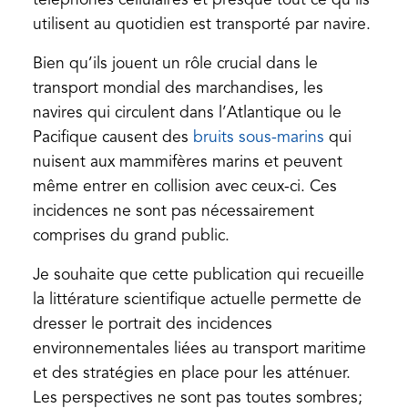
téléphones cellulaires et presque tout ce qu’ils
utilisent au quotidien est transporté par navire.
Bien qu’ils jouent un rôle crucial dans le
transport mondial des marchandises, les
navires qui circulent dans l’Atlantique ou le
(opens
Pacifique causent des
bruits sous-marins
qui
in
nuisent aux mammifères marins et peuvent
a
même entrer en collision avec ceux-ci. Ces
new
incidences ne sont pas nécessairement
tab)
comprises du grand public.
Je souhaite que cette publication qui recueille
la littérature scientifique actuelle permette de
dresser le portrait des incidences
environnementales liées au transport maritime
et des stratégies en place pour les atténuer.
Les perspectives ne sont pas toutes sombres;