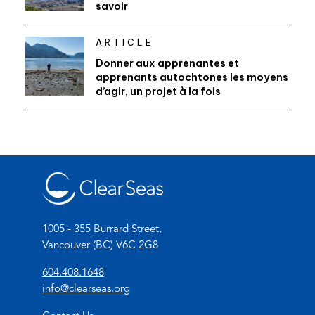
savoir
ARTICLE
Donner aux apprenantes et
apprenants autochtones les moyens
d’agir, un projet à la fois
1005 - 355 Burrard Street,
Vancouver (BC) V6C 2G8
(
604.408.1648
o
(
info@clearseas.org
p
o