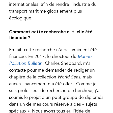
a
new
internationales, afin de rendre l’industrie du
new
tab)
transport maritime globalement plus
tab)
écologique.
Comment cette recherche a-t-elle été
financée?
En fait, cette recherche n’a pas vraiment été
financée. En 2017, le directeur du
Marine
(opens
Pollution Bulletin
, Charles Sheppard, m’a
in
contacté pour me demander de rédiger un
a
chapitre de la collection
World Seas
, mais
new
aucun financement n’a été offert. Comme je
tab)
suis professeur de recherche et chercheur, j’ai
soumis le projet à un petit groupe de diplômés
dans un de mes cours réservé à des « sujets
spéciaux ». Nous avons tous eu l’idée de