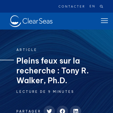
EN
CONTACTER
Clear
ouvrir
SeasAccueil
le
menu
de
naviga
ARTICLE
princi
Pleins feux sur la
recherche : Tony R.
Recherches populaires:
Les déversements de pétrole
Walker, Ph.D.
Changement climatique
Réconciliation
LECTURE DE 9 MINUTES
Sécurité
À propos
PARTAGER