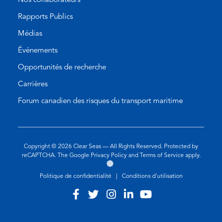
Nos collaborateurs
Rapports Publics
Médias
Événements
Opportunités de recherche
Carrières
Forum canadien des risques du transport maritime
Copyright © 2026
Clear Seas
— All Rights Reserved. Protected by
(opens
(opens
reCAPTCHA. The Google
Privacy Policy
and
Terms of Service
apply.
Aller
(opens
in
in
sur
in
a
a
Politique de confidentialité
|
Conditions d'utilisation
le
a
new
new
site
new
tab)
tab)
Visit
(opens
Visit
(opens
Visit
(opens
Visit
(opens
Visit
(opens
de
tab)
our
in
our
in
our
in
our
in
our
in
l'agence
de