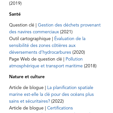
a
in
(2019)
new
a
Santé
tab)
new
tab)
Question clé |
Gestion des déchets provenant
(opens
des navires commerciaux
(2021)
in
Outil cartographique |
Évaluation de la
a
sensibilité des zones côtières aux
new
(opens
déversements d’hydrocarbures
(2020)
tab)
in
Page Web de question clé |
Pollution
a
(opens
atmosphérique et transport maritime
(2018)
new
in
Nature et culture
tab)
a
new
Article de blogue |
La planification spatiale
tab)
marine est-elle la clé pour des océans plus
(opens
sains et sécuritaires?
(2022)
in
Article de blogue |
Certifications