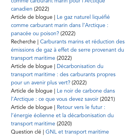
comme carburant marin pour l’Arctique
(opens
canadien
(2022)
in
Article de blogue |
Le gaz naturel liquéfié
a
comme carburant marin dans l’Arctique :
new
(opens
panacée ou poison?
(2022)
tab)
in
Recherche |
Carburants marins et réduction des
a
émissions de gaz à effet de serre provenant du
(opens
new
transport maritime
(2022)
in
tab)
Article de blogue |
Décarbonisation du
a
transport maritime : des carburants propres
new
(opens
pour un avenir plus vert?
(2022)
tab)
in
Article de blogue |
Le noir de carbone dans
a
(opens
l’Arctique : ce que vous devez savoir
(2021)
new
in
Article de blogue |
Retour vers le futur :
tab)
a
l’énergie éolienne et la décarbonisation du
(opens
new
transport maritime
(2020)
in
tab)
(opens
Question clé |
GNL et transport maritime