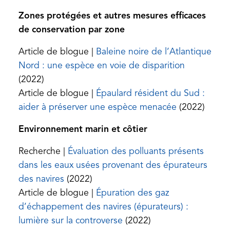
Zones protégées et autres mesures efficaces
de conservation par zone
Article de blogue |
Baleine noire de l’Atlantique
(opens
Nord : une espèce en voie de disparition
in
(2022)
a
Article de blogue |
Épaulard résident du Sud :
(opens
new
aider à préserver une espèce menacée
(2022)
in
tab)
Environnement marin et côtier
a
new
Recherche |
Évaluation des polluants présents
tab)
dans les eaux usées provenant des épurateurs
(opens
des navires
(2022)
in
Article de blogue |
Épuration des gaz
a
d’échappement des navires (épurateurs) :
new
(opens
lumière sur la controverse
(2022)