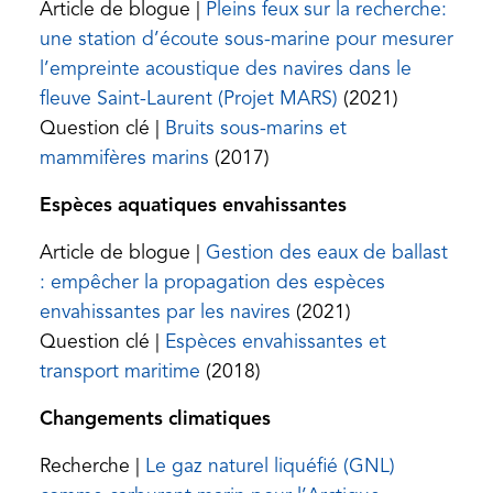
tab)
in
Article de blogue |
Pleins feux sur la recherche:
a
une station d’écoute sous-marine pour mesurer
new
l’empreinte acoustique des navires dans le
tab)
(opens
fleuve Saint-Laurent (Projet MARS)
(2021)
in
Question clé |
Bruits sous-marins et
(opens
a
mammifères marins
(2017)
in
new
Espèces aquatiques envahissantes
a
tab)
new
Article de blogue |
Gestion des eaux de ballast
tab)
: empêcher la propagation des espèces
(opens
envahissantes par les navires
(2021)
in
Question clé |
Espèces envahissantes et
(opens
a
transport maritime
(2018)
in
new
Changements climatiques
a
tab)
new
Recherche |
Le gaz naturel liquéfié (GNL)
tab)