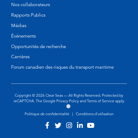
Nos collaborateurs
Rapports Publics
Médias
Événements
Opportunités de recherche
Carrières
Forum canadien des risques du transport maritime
Copyright © 2026
Clear Seas
— All Rights Reserved. Protected by
(opens
(opens
reCAPTCHA. The Google
Privacy Policy
and
Terms of Service
apply.
Aller
(opens
in
in
sur
in
a
a
Politique de confidentialité
|
Conditions d'utilisation
le
a
new
new
site
new
tab)
tab)
Visit
(opens
Visit
(opens
Visit
(opens
Visit
(opens
Visit
(opens
de
tab)
our
in
our
in
our
in
our
in
our
in
l'agence