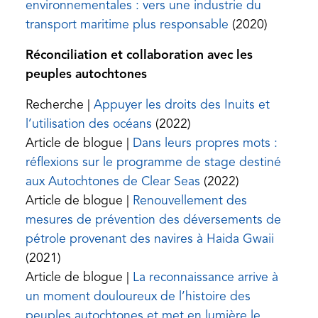
a
environnementales : vers une industrie du
new
(opens
transport maritime plus responsable
(2020)
tab)
in
Réconciliation et collaboration avec les
a
peuples autochtones
new
tab)
Recherche |
Appuyer les droits des Inuits et
(opens
l’utilisation des océans
(2022)
in
Article de blogue |
Dans leurs propres mots :
a
réflexions sur le programme de stage destiné
new
(opens
aux Autochtones de Clear Seas
(2022)
tab)
in
Article de blogue |
Renouvellement des
a
mesures de prévention des déversements de
new
(opens
pétrole provenant des navires à Haida Gwaii
tab)
in
(2021)
a
Article de blogue |
La reconnaissance arrive à
new
un moment douloureux de l’histoire des
tab)
peuples autochtones et met en lumière le