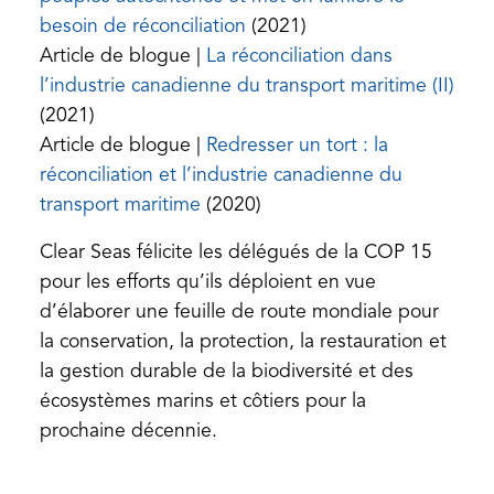
(opens
besoin de réconciliation
(2021)
in
Article de blogue |
La réconciliation dans
a
(ope
l’industrie canadienne du transport maritime (II)
new
in
(2021)
tab)
a
Article de blogue |
Redresser un tort : la
new
réconciliation et l’industrie canadienne du
(opens
tab)
transport maritime
(2020)
in
Clear Seas félicite les délégués de la COP 15
a
pour les efforts qu’ils déploient en vue
new
d’élaborer une feuille de route mondiale pour
tab)
la conservation, la protection, la restauration et
la gestion durable de la biodiversité et des
écosystèmes marins et côtiers pour la
prochaine décennie.