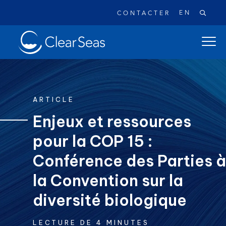
EN
CONTACTER
Clear
ouvrir
SeasAccueil
le
menu
de
naviga
ARTICLE
princi
Enjeux et ressources
pour la COP 15 :
Recherches populaires:
Les déversements de pétrole
Conférence des Parties à
Changement climatique
Réconciliation
la Convention sur la
Sécurité
À propos
diversité biologique
LECTURE DE 4 MINUTES