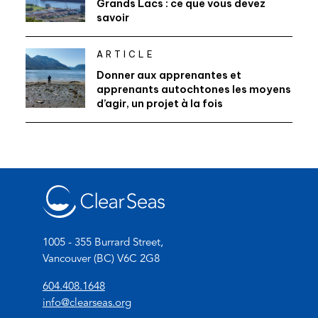
Grands Lacs : ce que vous devez
savoir
ARTICLE
Donner aux apprenantes et
apprenants autochtones les moyens
d’agir, un projet à la fois
1005 - 355 Burrard Street,
Vancouver (BC) V6C 2G8
(
604.408.1648
o
(
info@clearseas.org