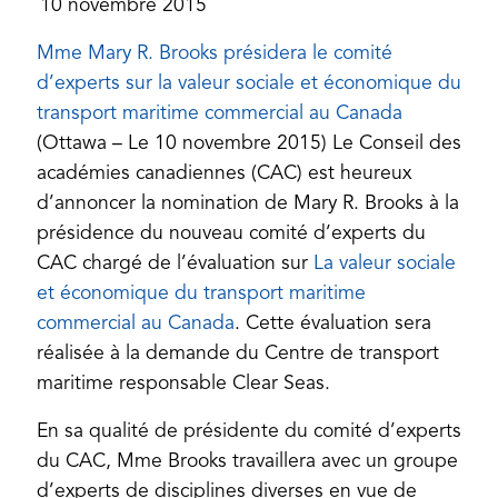
10 novembre 2015
Mme Mary R. Brooks présidera le comité
d’experts sur la valeur sociale et économique du
(opens
transport maritime commercial au Canada
in
(Ottawa – Le 10 novembre 2015) Le Conseil des
a
académies canadiennes (CAC) est heureux
new
d’annoncer la nomination de Mary R. Brooks à la
tab)
présidence du nouveau comité d’experts du
CAC chargé de l’évaluation sur
La valeur sociale
et économique du transport maritime
(opens
commercial au Canada
. Cette évaluation sera
in
réalisée à la demande du Centre de transport
a
maritime responsable Clear Seas.
new
En sa qualité de présidente du comité d’experts
tab)
du CAC, Mme Brooks travaillera avec un groupe
d’experts de disciplines diverses en vue de