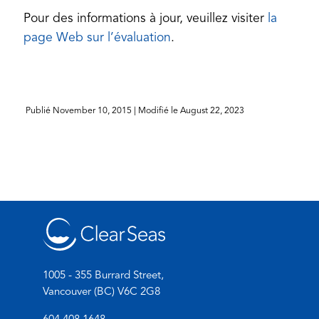
Pour des informations à jour, veuillez visiter
la
(opens
page Web sur l’évaluation
.
in
a
new
Publié
November 10, 2015
| Modifié le
August 22, 2023
tab)
1005 - 355 Burrard Street,
Vancouver (BC) V6C 2G8