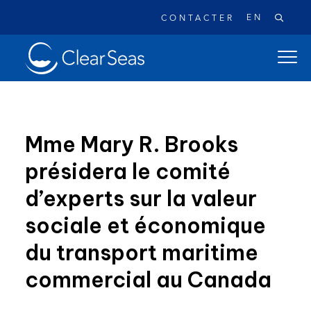
EN
CONTACTER
Clear
ouvrir
SeasAccueil
le
menu
de
naviga
Mme Mary R. Brooks
princi
présidera le comité
Recherches populaires:
d’experts sur la valeur
Les déversements de pétrole
sociale et économique
Changement climatique
Réconciliation
du transport maritime
Sécurité
À propos
commercial au Canada