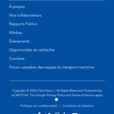
À propos
Nos collaborateurs
Rapports Publics
Médias
Événements
Opportunités de recherche
Carrières
Forum canadien des risques du transport maritime
Copyright © 2026
Clear Seas
— All Rights Reserved. Protected by
(opens
(opens
reCAPTCHA. The Google
Privacy Policy
and
Terms of Service
apply.
Aller
(opens
in
in
sur
in
a
a
Politique de confidentialité
|
Conditions d'utilisation
le
a
new
new
site
new
tab)
tab)