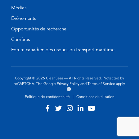
Médias
Événements
Opportunités de recherche
Carrières
Forum canadien des risques du transport maritime
Copyright © 2026
Clear Seas
— All Rights Reserved. Protected by
(opens
(opens
reCAPTCHA. The Google
Privacy Policy
and
Terms of Service
apply.
Aller
(opens
in
in
sur
in
a
a
Politique de confidentialité
|
Conditions d'utilisation
le
a
new
new
site
new
tab)
tab)
Visit
(opens
Visit
(opens
Visit
(opens
Visit
(opens
Visit
(opens
de
tab)
our
in
our
in
our
in
our
in
our
in
l'agence
de
facebook
a
twitter
a
instagram
a
linkedin
a
youtube
a
design
web
account
new
account
new
account
new
account
new
account
new