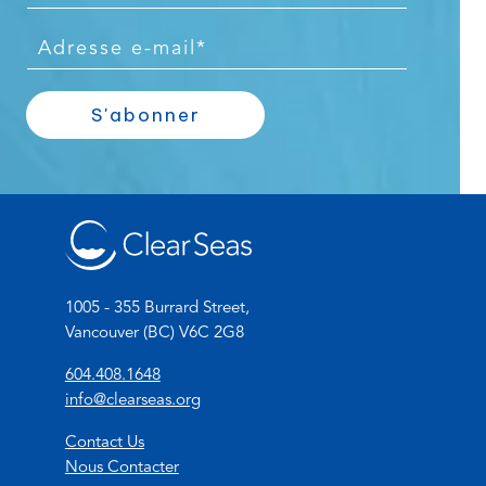
r
é
E
n
-
o
m
S'abonner
m
a
*
i
l
*
1005 - 355 Burrard Street,
Vancouver (BC) V6C 2G8
(
604.408.1648
o
(
info@clearseas.org
p
o
Contact Us
e
p
Nous Contacter
n
e