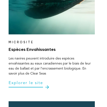
MICROSITE
(opens
in
Espèces Envahissantes
a
new
Les navires peuvent introduire des espèces
tab)
envahissantes au eaux canadiennes par le biais de leur
eau de ballast et par l’encrassement biologique. En
savoir plus de Clear Seas
(opens
Explorer le site
in
a
new