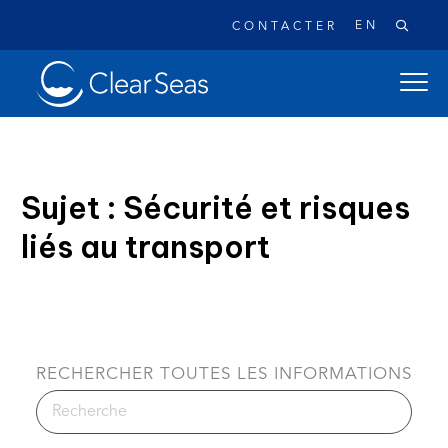
EN
CONTACTER
Clear
ouvrir
SeasAccueil
le
menu
de
naviga
Sujet : Sécurité et risques
princi
liés au transport
Recherches populaires:
Les déversements de pétrole
Changement climatique
Réconciliation
Sécurité
À propos
RECHERCHER TOUTES LES INFORMATIONS