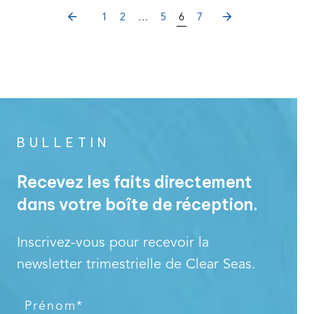
PREVIOUS
NEXT
1
2
…
5
6
7
BULLETIN
Recevez les faits directement
dans votre boîte de réception.
Inscrivez-vous pour recevoir la
newsletter trimestrielle de Clear Seas.
P