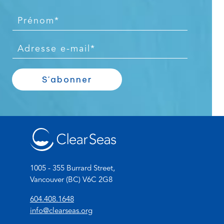
P
r
é
E
n
-
o
m
S'abonner
m
a
*
i
l
*
1005 - 355 Burrard Street,
Vancouver (BC) V6C 2G8
(
604.408.1648
o
(
info@clearseas.org
p
o