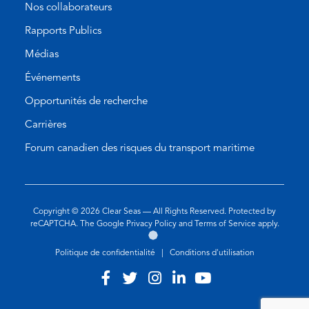
Nos collaborateurs
Rapports Publics
Médias
Événements
Opportunités de recherche
Carrières
Forum canadien des risques du transport maritime
Copyright © 2026
Clear Seas
— All Rights Reserved. Protected by
(opens
(opens
reCAPTCHA. The Google
Privacy Policy
and
Terms of Service
apply.
Aller
(opens
in
in
sur
in
a
a
Politique de confidentialité
|
Conditions d'utilisation
le
a
new
new
site
new
tab)
tab)
Visit
(opens
Visit
(opens
Visit
(opens
Visit
(opens
Visit
(opens
de
tab)
our
in
our
in
our
in
our
in
our
in
l'agence