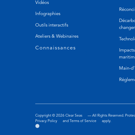
Vidéos
Réconcil
Infographies
Décarbo
Outils interactifs
changem
Ateliers & Webinaires
Technol
Connaissances
Impacts
maritim
Main-d’
Régleme
Copyright © 2026
Clear Seas
— All Rights Reserved. Prot
(opens
(opens
Privacy Policy
and
Terms of Service
apply.
Aller
(opens
in
in
sur
in
a
a