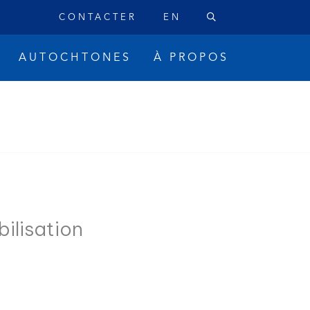
CONTACTER
EN
AUTOCHTONES
À PROPOS
bilisation
ique
Réconciliation