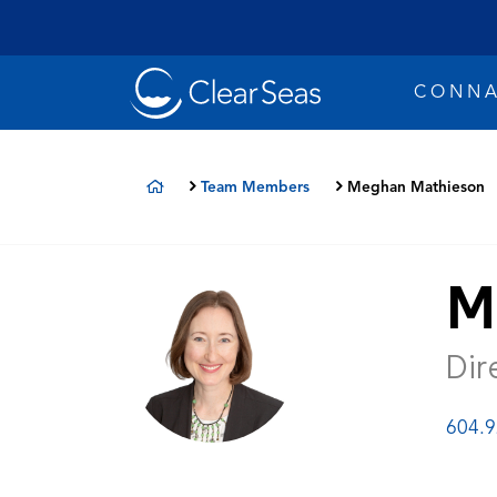
Clear
CONNA
SeasAccueil
Accueil
Team Members
Meghan Mathieson
M
Dir
Les déve
Recherches populaires:
Sécurité
604.9