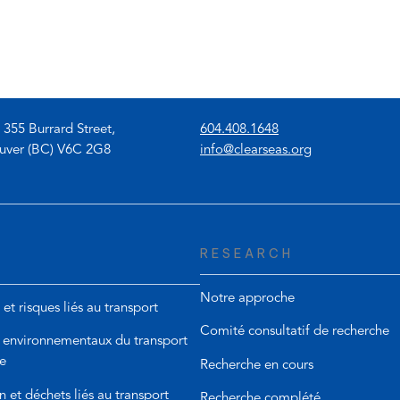
app)
(
 355 Burrard Street,
604.408.1648
o
(
uver (BC) V6C 2G8
info@clearseas.org
p
o
e
p
n
e
s
n
RESEARCH
t
s
e
d
l
e
Notre approche
 et risques liés au transport
e
f
Comité consultatif de recherche
p
a
 environnementaux du transport
h
u
e
Recherche en cours
o
l
n et déchets liés au transport
n
t
Recherche complété