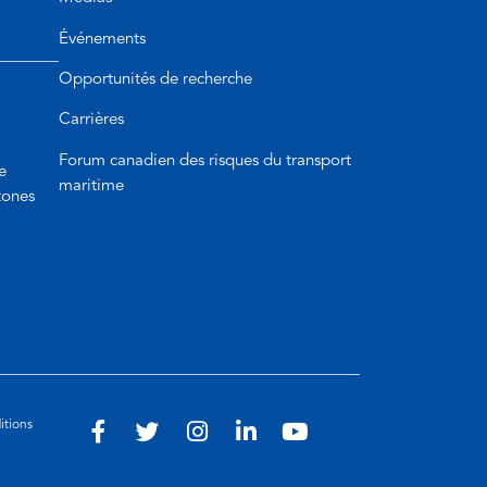
Événements
Opportunités de recherche
Carrières
Forum canadien des risques du transport
e
maritime
tones
itions
Visit
(opens
Visit
(opens
Visit
(opens
Visit
(opens
Visit
(opens
our
in
our
in
our
in
our
in
our
in