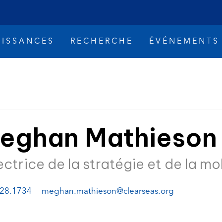
ISSANCES
RECHERCHE
ÉVÉNEMENTS
eghan Mathieson
ectrice de la stratégie et de la mo
rsements de pétrole
Changement climat
À propos
(opens
(opens
28.1734
meghan.mathieson@clearseas.org
telephone
default
link)
email