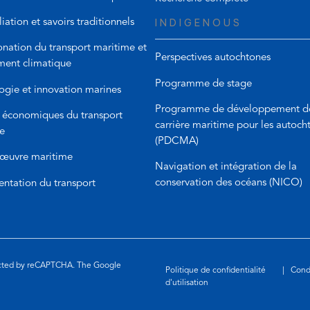
e
e
INDIGENOUS
iation et savoirs traditionnels
l
m
i
a
nation du transport maritime et
Perspectives autochtones
n
i
ent climatique
k
l
Programme de stage
ogie et innovation marines
)
a
p
Programme de développement d
 économiques du transport
p
carrière maritime pour les autoch
e
)
(PDCMA)
œuvre maritime
Navigation et intégration de la
conservation des océans (NICO)
ntation du transport
ected by reCAPTCHA. The Google
Politique de confidentialité
|
Cond
d'utilisation