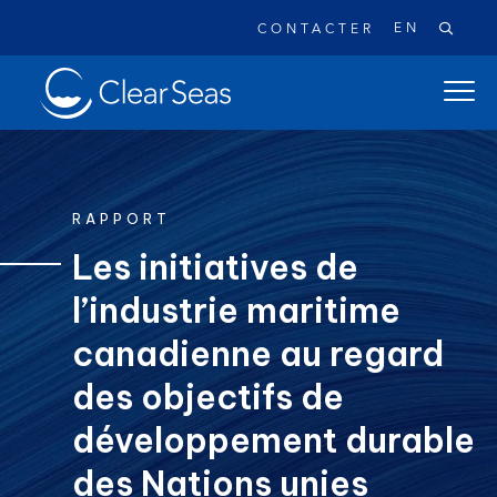
EN
CONTACTER
Clear
ouvrir
SeasAccueil
le
menu
de
naviga
RAPPORT
princi
Les initiatives de
l’industrie maritime
Recherches populaires:
Les déversements de pétrole
canadienne au regard
Changement climatique
Réconciliation
des objectifs de
Sécurité
À propos
développement durable
des Nations unies