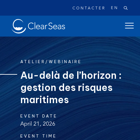
EN
CONTACTER
Clear
ouvrir
SeasAccueil
le
menu
de
naviga
ATELIER/WEBINAIRE
princi
Au-delà de l’horizon :
gestion des risques
Recherches populaires:
Les déversements de pétrole
maritimes
Changement climatique
Réconciliation
EVENT DATE
Sécurité
À propos
April 21, 2026
EVENT TIME