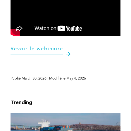
(opens
Revoir le webinaire
in
a
new
tab)
Publié
March 30, 2026
| Modifié le
May 4, 2026
Trending