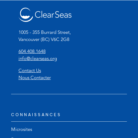
1005 - 355 Burrard Street,
Vancouver (BC) V6C 2G8
(
604.408.1648
o
(
info@clearseas.org
p
o
Contact Us
e
p
Nous Contacter
n
e
s
n
t
s
e
d
l
e
CONNAISSANCES
e
f
p
a
h
u
Microsites
o
l