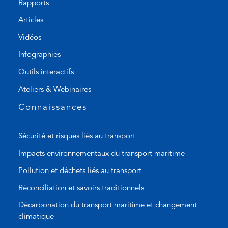
Rapports
n
t
Articles
e
e
l
m
Vidéos
i
a
Infographies
n
i
k
l
Outils interactifs
)
a
Ateliers & Webinaires
p
p
Connaissances
)
Sécurité et risques liés au transport
Impacts environnementaux du transport maritime
Pollution et déchets liés au transport
Réconciliation et savoirs traditionnels
Décarbonation du transport maritime et changement
climatique