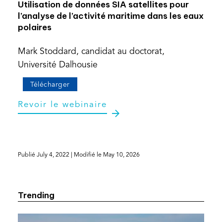
Utilisation de données SIA satellites pour
l’analyse de l’activité maritime dans les eaux
polaires
Mark Stoddard, candidat au doctorat,
Université Dalhousie
(opens
Télécharger
PDF)
(opens
Revoir le webinaire
in
a
new
tab)
Publié
July 4, 2022
| Modifié le
May 10, 2026
Trending