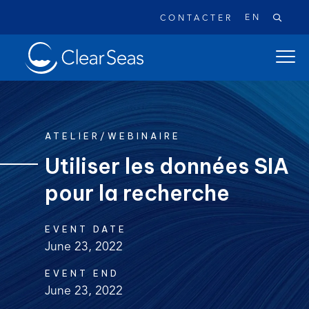
EN
CONTACTER
Clear
ouvrir
SeasAccueil
le
menu
de
naviga
ATELIER/WEBINAIRE
princi
Utiliser les données SIA
pour la recherche
Recherches populaires:
Les déversements de pétrole
EVENT DATE
Changement climatique
Réconciliation
June 23, 2022
Sécurité
À propos
EVENT END
June 23, 2022