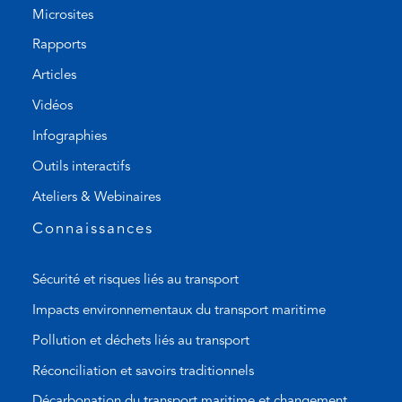
h
u
Microsites
o
l
Rapports
n
t
Articles
e
e
l
m
Vidéos
i
a
Infographies
n
i
k
l
Outils interactifs
)
a
Ateliers & Webinaires
p
p
Connaissances
)
Sécurité et risques liés au transport
Impacts environnementaux du transport maritime
Pollution et déchets liés au transport
Réconciliation et savoirs traditionnels
Décarbonation du transport maritime et changement