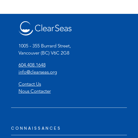
1005 - 355 Burrard Street,
Vancouver (BC) V6C 2G8
(
604.408.1648
o
(
info@clearseas.org
p
o
Contact Us
e
p
Nous Contacter
n
e
s
n
t
s
e
d
l
e
CONNAISSANCES
e
f
p
a