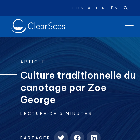
EN
CONTACTER
Clear
ouvrir
SeasAccueil
le
menu
de
naviga
ARTICLE
princi
Culture traditionnelle du
canotage par Zoe
Recherches populaires:
Les déversements de pétrole
George
Changement climatique
Réconciliation
LECTURE DE 5 MINUTES
Sécurité
À propos
PARTAGER