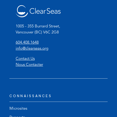
1005 - 355 Burrard Street,
Vancouver (BC) V6C 2G8
(
604.408.1648
o
(
info@clearseas.org
p
o
Contact Us
e
p
Nous Contacter
n
e
s
n
t
s
e
d
l
e
CONNAISSANCES
e
f
p
a
h
u
Microsites
o
l