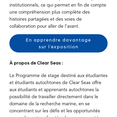
institutionnels, ce qui permet en fin de compte
une compréhension plus complète des
histoires partagées et des voies de
collaboration pour aller de l’avant.
En apprendre davantage
(
sur l’exposition
o
p
À propos de Clear Seas :
e
n
Le Programme de stage destiné aux étudiantes
s
et étudiants autochtones de Clear Seas offre
i
aux étudiants et apprenants autochtones la
n
possibilité de travailler directement dans le
a
domaine de la recherche marine, en se
n
concentrant sur les défis et les opportunités
e