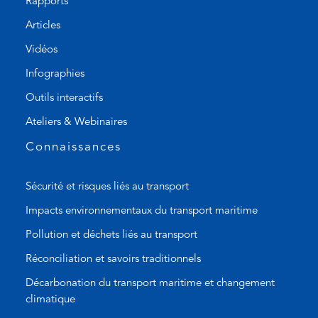
Rapports
n
t
Articles
e
e
l
m
Vidéos
i
a
Infographies
n
i
k
l
Outils interactifs
)
a
Ateliers & Webinaires
p
p
Connaissances
)
Sécurité et risques liés au transport
Impacts environnementaux du transport maritime
Pollution et déchets liés au transport
Réconciliation et savoirs traditionnels
Décarbonation du transport maritime et changement
climatique