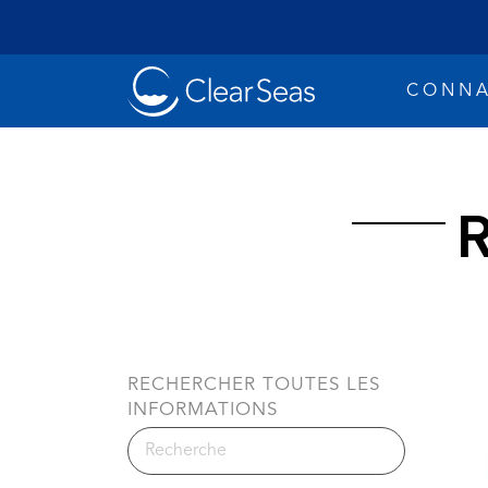
Clear
CONNA
SeasAccueil
R
Les déve
Recherches populaires:
RECHERCHER TOUTES LES
Sécurité
INFORMATIONS